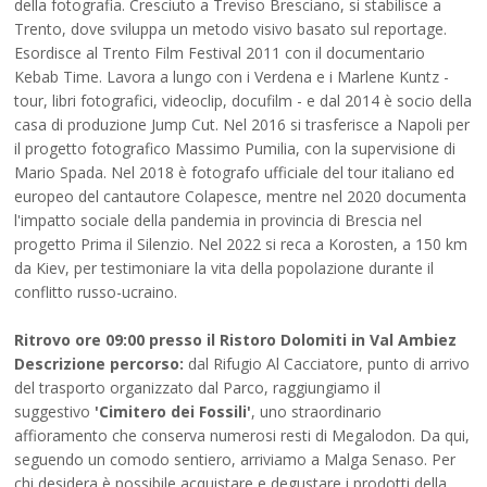
della fotografia. Cresciuto a Treviso Bresciano, si stabilisce a
Trento, dove sviluppa un metodo visivo basato sul reportage.
Esordisce al Trento Film Festival 2011 con il documentario
Kebab Time. Lavora a lungo con i Verdena e i Marlene Kuntz -
tour, libri fotografici, videoclip, docufilm - e dal 2014 è socio della
casa di produzione Jump Cut. Nel 2016 si trasferisce a Napoli per
il progetto fotografico Massimo Pumilia, con la supervisione di
Mario Spada. Nel 2018 è fotografo ufficiale del tour italiano ed
europeo del cantautore Colapesce, mentre nel 2020 documenta
l'impatto sociale della pandemia in provincia di Brescia nel
progetto Prima il Silenzio. Nel 2022 si reca a Korosten, a 150 km
da Kiev, per testimoniare la vita della popolazione durante il
conflitto russo-ucraino.
Ritrovo ore 09:00 presso il Ristoro Dolomiti in Val Ambiez
Descrizione percorso:
dal Rifugio Al Cacciatore, punto di arrivo
del trasporto organizzato dal Parco, raggiungiamo il
suggestivo
'Cimitero dei Fossili'
, uno straordinario
affioramento che conserva numerosi resti di Megalodon. Da qui,
seguendo un comodo sentiero, arriviamo a Malga Senaso. Per
chi desidera è possibile acquistare e degustare i prodotti della